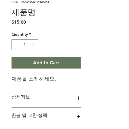
SKU: 36523641234523
제품명
Price
$15.00
Quantity
*
Add to Cart
제품을 소개하세요.  
상세정보
제품의 세부 사항들을 입력하세요. 제
환불 및 교환 정책
품의 크기, 재질, 관리방법 등 친절하고
상세한 설명은 구매에 대한 확신을 심
어줍니다. 제품의 어떤 부분이 소비자
"환불 정책", "제품 관리법" 등 고객들