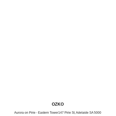
OZKO
Aurora on Pirie - Eastern Tower147 Pirie St, Adelaide SA 5000