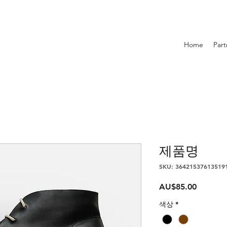
Home
Part
제품명
SKU: 36421537613519
가
AU$85.00
격
색상
*