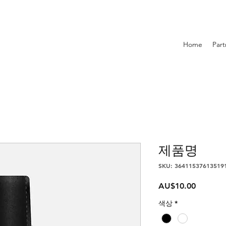
Home
Part
제품명
SKU: 36411537613519
가
AU$10.00
격
색상
*