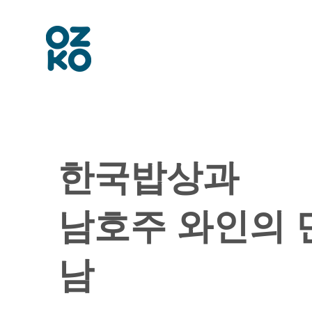
한국밥상과
남호주 와인의 
남