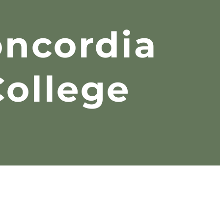
ncordia
College