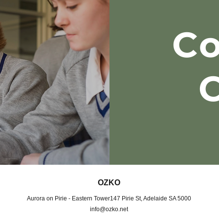
Co
OZKO
Aurora on Pirie - Eastern Tower147 Pirie St, Adelaide SA 5000
info@ozko.net